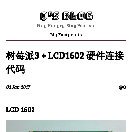
Q's Blog
Stay Hungry, Stay Foolish.
My Footprints
树莓派3 + LCD1602 硬件连接
代码
01 Jan 2017
@Q
LCD 1602