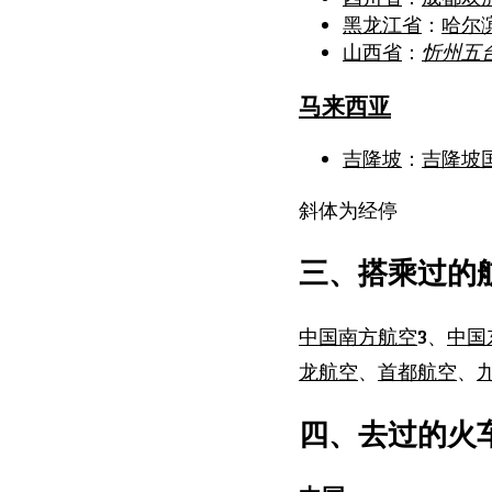
黑龙江省
：
哈尔
山西省
：
忻州五
马来西亚
吉隆坡
：
吉隆坡
斜体为经停
三、搭乘过的
中国南方航空
3、
中国
龙航空
、
首都航空
、
四、去过的火