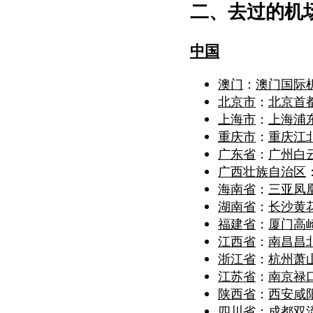
二、去过的机
中国
澳门
：
澳门国际
北京市
：
北京首
上海市
：
上海浦
重庆市
：
重庆江
广东省
：
广州白
广西壮族自治区
海南省
：
三亚凤
湖南省
：
长沙黄
福建省
：
厦门高
江西省
：
南昌昌
浙江省
：
杭州萧
江苏省
：
南京禄
陕西省
：
西安咸
四川省
：
成都双