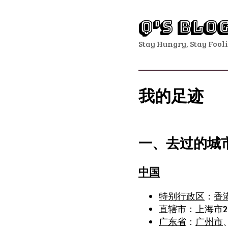
Q's Blo
Stay Hungry, Stay Fool
我的足迹
一、去过的城
中国
特别行政区
：
香
直辖市
：
上海市
广东省
：
广州市