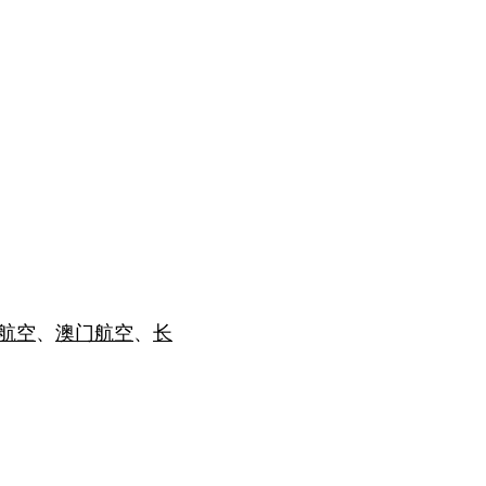
航空
、
澳门航空
、
长