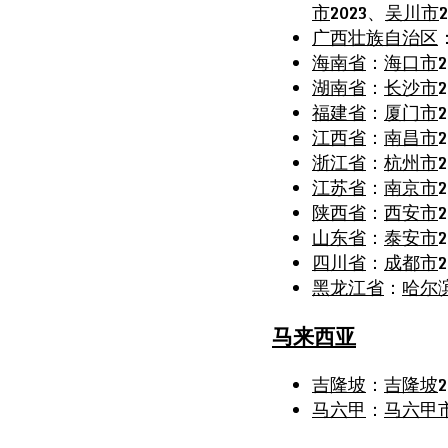
市
2023、
吴川市
广西壮族自治区
海南省
：
海口市
2
湖南省
：
长沙市
福建省
：
厦门市
2
江西省
：
南昌市
浙江省
：
杭州市
2
江苏省
：
南京市
2
陕西省
：
西安市
山东省
：
泰安市
2
四川省
：
成都市
黑龙江省
：
哈尔
马来西亚
吉隆坡
：
吉隆坡
2
马六甲
：
马六甲