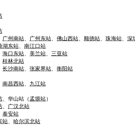
站
站
、
广州南站
、
广州东站
、
佛山西站
、
顺德站
、
珠海站
、
深
鼎湖东站
、
南江口站
、
海口东站
、
美兰站
、
三亚站
：
桂林北站
、
长沙南站
、
张家界站
、
衡阳站
、
南昌西站
、
九江站
站
、华山站（
孟塬站
）
站
、
广汉北站
、
泰安站
滨站
、
哈尔滨北站