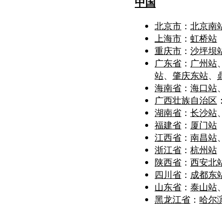
中国
北京市
：
北京南
上海市
：
虹桥站
重庆市
：
沙坪坝
广东省
：
广州站
站
、
肇庆东站
、
海南省
：
海口站
广西壮族自治区
湖南省
：
长沙站
福建省
：
厦门站
江西省
：
南昌站
浙江省
：
杭州站
陕西省
：
西安北
四川省
：
成都东
山东省
：
泰山站
黑龙江省
：
哈尔